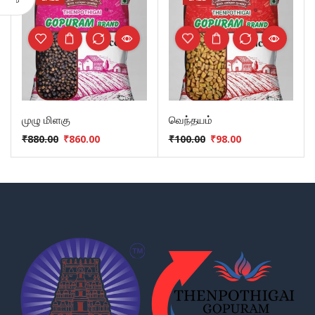
முழு மிளகு
வெந்தயம்
₹
880.00
₹
860.00
₹
100.00
₹
98.00