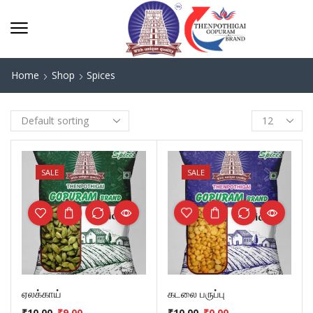
Home
Shop
Spices
SALE
SALE
ஏலக்காய்
கடலை பருப்பு
₹
10.00
₹
9.00
₹
10.00
₹
0.00