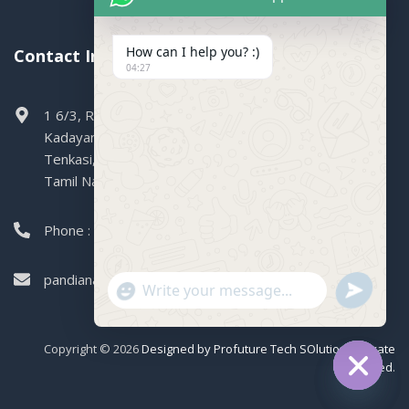
How can I help you? :)
Contact Info.
04:27
1 6/3, Railway Colony, Boganallur,
Kadayanallur,
Tenkasi,
Tamil Nadu, 627751
Phone : 99449 47004
pandianagencies1971@gmail.com
"+CHATY_SETTINGS.LANG.EMOJI_PICKER+"
SEND
WHATSAPP
WhatsApp
MESSAGE
Message
Copyright © 2026
Designed by Profuture Tech SOlutions Private
Limited
.
Hide